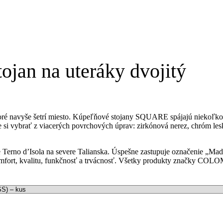
an na uteráky dvojitý
oré navyše šetrí miesto. Kúpeľňové stojany SQUARE spájajú niekoľko
i vybrať z viacerých povrchových úprav: zirkónová nerez, chróm lesklý
 Terno d’Isola na severe Talianska. Úspešne zastupuje označenie „Mad
rt, kvalitu, funkčnosť a trvácnosť. Všetky produkty značky COLOMB