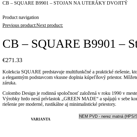
CB – SQUARE B9901 – STOJAN NA UTERÁKY DVOJITÝ
Product navigation
Previous product:
Next product:
CB – SQUARE B9901 – Stoj
€
271.33
Kolekcia SQUARE predstavuje multifunkčné a praktické riešenie, kt
a elegantným podstavcom vkusne doplnia kúpeľňový priestor. Môžete s
záruka.
Colombo Design je rodinná spoločnosť založená v roku 1990 v meste
Výrobky hrdo nesú prívlastok „GREEN MADE“ a spájajú v sebe komfo
riešenie pre moderné, rustikálne aj minimalistické priestory.
VARIANTA