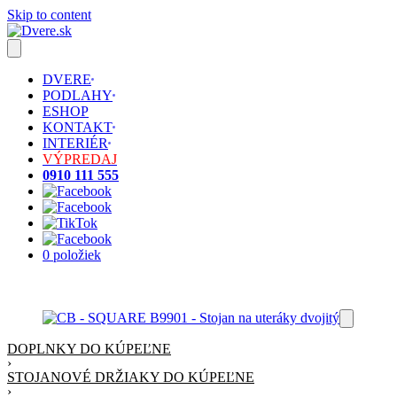
Skip to content
DVERE
PODLAHY
ESHOP
KONTAKT
INTERIÉR
VÝPREDAJ
0910 111 555
0 položiek
DOPLNKY DO KÚPEĽNE
›
STOJANOVÉ DRŽIAKY DO KÚPEĽNE
›