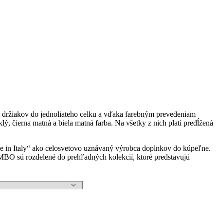
 držiakov do jednoliateho celku a vďaka farebným prevedeniam
, čierna matná a biela matná farba. Na všetky z nich platí predĺžená
e in Italy“ ako celosvetovo uznávaný výrobca doplnkov do kúpeľne.
O sú rozdelené do prehľadných kolekcií, ktoré predstavujú