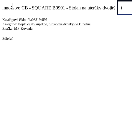
množstvo CB - SQUARE B9901 - Stojan na uteráky dvojitý
f4a03819a89f
Kategórie:
Doplnky do kúpeľne
,
Stojanové držiaky do kúpeľne
Značka:
MP-Kovania
Zdieľať